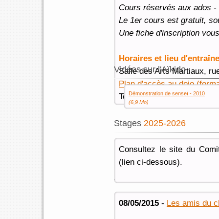
Cours réservés aux ados - a
Le 1er cours est gratuit, so
Une fiche d'inscription vou
Horaires et lieu d'entraî
Vidéos sur l'Aïkido
Salle des Arts Martiaux, r
Plan d'accès au dojo (form
Démonstration de senseï - 2010
Tous les mardi et vendredi
(6,9 Mo)
Stages
2025-2026
Consultez le site du Comi
(lien ci-dessous).
Albums photos
08/05/2015
-
Les amis du cl