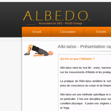
Association loi 1901 - 84100 Orange
Accueil
L'association
Activités
Aïki-taïso - Présentation r
Qu'est-ce que l'Aikitaiso ?
Aïki-taïso vient du mot ïiki : union, harm
sur les mouvements d'Aïkido et les prati
La pratique de l'Aïki-taïso améliore le se
prise de conscience du corps et de l'import
Aïki-taïso est une méthode spécifique et c
en particulier. C’est une discipline pour to
condition physique. Il puise ses origines 
et Yoga.