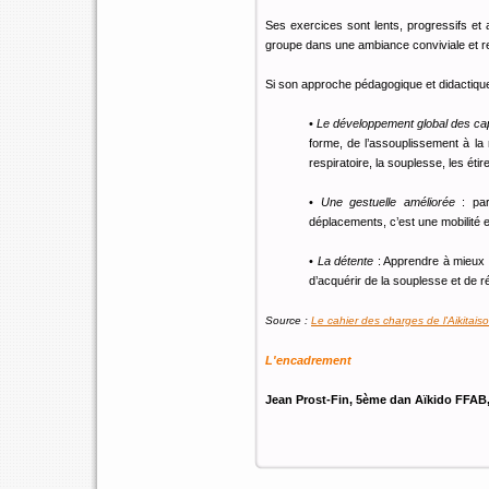
Ses exercices sont lents, progressifs et
groupe dans une ambiance conviviale et re
Si son approche pédagogique et didactique
•
Le développement global des ca
forme, de l’assouplissement à la
respiratoire, la souplesse, les éti
•
Une gestuelle améliorée
: par 
déplacements, c’est une mobilité 
•
La détente
: Apprendre à mieux c
d’acquérir de la souplesse et de r
Source :
Le cahier des charges de l'Aikitaiso
L'encadrement
Jean Prost-Fin, 5ème dan Aïkido FFAB