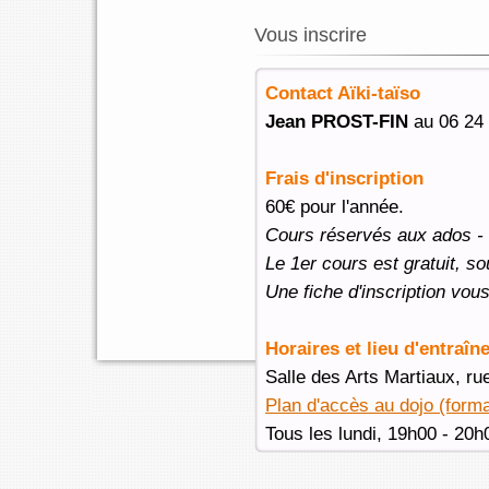
Vous inscrire
Contact Aïki-taïso
Jean PROST-FIN
au 06 24 
Frais d'inscription
60€ pour l'année.
Cours réservés aux ados - a
Le 1er cours est gratuit, so
Une fiche d'inscription vou
Horaires et lieu d'entraî
Salle des Arts Martiaux, r
Accu
Plan d'accès au dojo (form
Tous les lundi, 19h00 - 20h